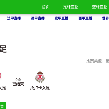
首页
足球直播
篮球直播
法甲直播
德甲直播
意甲直播
西甲直播
世界
女足
比赛类型：
0
:
0
已结束
女足
托卢卡女足
育