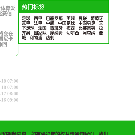
热门标签
大体育爱
比赛信
足球
西甲
巴塞罗那
英超
曼联
葡萄牙
意甲
法甲
中超
中国足球
中国男足
天
下足球
法国
西班牙
梅西
比赛集锦
拉
齐奥
国家队
摩纳哥
切尔西
阿森纳
曼
足将会在
城
利物浦
热刺
看尼卡
像回
-18 07:00
-18 07:00
-17 08:00
-16 09:00
号和视频内容，如有侵犯您的权益请通知我们，我们