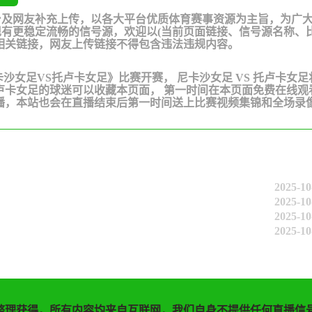
台及网友补充上传，以各大平台优质体育赛事资源为主旨，为广
有更稳定流畅的信号源，欢迎以(当前页面链接、信号源名称、
相关链接，网友上传链接不得包含违法违规内容。
超《尼卡沙女足VS托卢卡女足》比赛开赛， 尼卡沙女足 VS 托卢卡女
卢卡女足的球迷可以收藏本页面， 第一时间在本页面免费在线观
播，本站也会在直播结束后第一时间送上比赛视频集锦和全场录
2025-10
2025-10
2025-10
2025-10
整理获得，所有内容均来自互联网，我们自身不提供任何直播信