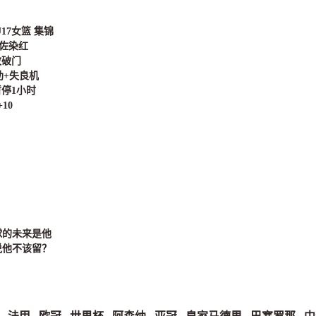
U17女篮 集锦
恩佐染红
政破门
助+失良机
暂停1小时
10
球的未来是他
说他不该留？