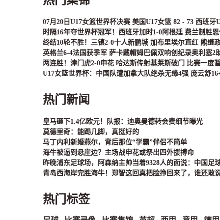
07月20日U17女篮世界杯决赛 美国U17女篮 82 - 73 西班牙
时隔16年夺世界杯冠军！西班牙加时1-0阿根廷 费兰制胜
终结10轮不胜！三镇2-0十人新鹏城 加布里埃尔直红 熊继
英格兰6-4法国获季军 萨卡戴帽姆巴佩双响创纪录奥利塞2
两连胜！津门虎2-0申花 哈达斯传射基莱斯破门 比赛一度
U17女篮世界杯：中国队遭加拿大队绝杀无缘4强 庞云舒16+
热门新闻
皇马砸下1.4亿欧元！队报：迪奥曼德转会费细节曝光
莫德里奇：能踢几脚，真挺好的
马丁内利新婚燕尔，背后那位“学霸”伴侣不简单
海牛被逼到悬崖边？主场战申花或祭出四外援搏命
昨晚浦东足球场，阿森纳主帅当着9328人的面说：中国足
青岛西海岸完胜海牛！郑智这回真把脸挣回来了，谁还敢
热门标签