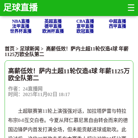
足球直播
☰
NBA直播
英超直播
CBA直播
中超直播
法甲直播
德甲直播
意甲直播
西甲直播
世界杯直播
欧洲杯直播
欧冠直播
首页
>
足球新闻
> 高薪低效！萨内土超11轮仅造4球 年薪
1125万欧全队第二
高薪低效！萨内土超11轮仅造4球 年薪1125万
欧全队第二
作者：24直播网
时间：2025年11月02日 18:17
土超联赛第11轮上演强强对话，加拉塔萨雷与特拉
布宗0-0互交白卷。今夏从拜仁慕尼黑自由转会而来的德
国边锋萨内首发打满全场，但未能贡献进球或助攻。此