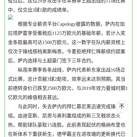
役过后，这位29岁攻击手在本赛季土超出战的11场比赛
中，仅交出3球1助的成绩单。
根据专业薪资平台Capology披露的数据，萨内在加
拉塔萨雷享受着税后1125万欧元的基础年薪，若计入奖
金条款最高可达1500万欧元，这一数字在队内薪资榜上
仅次于锋线搭档奥斯梅恩。今夏拒绝拜仁降薪续约提案
后，萨内选择与土超豪门签下三年合约。
纵观本赛季各条战线，萨内代表新东家出战16场正
式比赛，总计贡献3球2助攻，效率远未达到预期。其当
前德转身价已跌至2500万欧元，与2019年效力曼城时期1
亿欧元的峰值相去甚远。
与此同时，失去萨内的拜仁慕尼黑迅速完成锋线重
组。由迪亚斯、凯恩与奥利塞组成的新三叉戟状态火
热，帮助球队豪取15连胜。此前表现起伏的格纳布里也
在新体系下重获新生，德甲霸主在进攻端的更新换代已