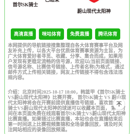
首尔SK骑士
蔚山现代太阳神
高清直播
咪咕体育
免费直播
腾讯体育
本网提供的导航链接搜集整理自各大体育赛事平台及网
友补充上传，以各大平台优质体育赛事资源为主旨，为
广大体育爱好者寻觅、收藏、分享、集合而成，如果用
户发现有更稳定流畅的信号源，欢迎以(当前页面链接、
信号源名称、比赛信号链接、上传者名称)为格式，通过
邮件方式上传相关链接，网友上传链接不得包含违法违
规内容。
介绍：北京时间2025-10-17 18:00，韩篮甲《首尔SK骑士
VS蔚山现代太阳神》比赛开赛， 首尔SK骑士 VS 蔚山现
代太阳神将会在开赛前提供直播信号链接，喜欢首尔SK
骑士VS蔚山现代太阳神的球迷可以收藏本页面， 第一时
间在本页面免费在线观看首尔SK骑士VS蔚山现代太阳神
比赛直播。如果错过比赛直播，本站也会在直播结束后
第一时间送上比赛视频集锦和全场录像回放，请及时关
注网站相应的录像回放频道。